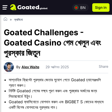
BN
Sign in
ক্যাসিনো
Goated Challenges -
Goated Casino গেম খেলুন এবং
পুরস্কার জিতুন
Share
By
Alex Waite
29 অক্টোবর 2025
সাপ্তাহিক ক্রিপ্টো পুরস্কার জেতার সুযোগ পেতে Goated চ্যালেঞ্জগুলি
গ্রহণ করুন।
নির্দিষ্ট Goated গেমের লক্ষ্য পূরণ করুন এবং পুরষ্কার অর্জনের জন্য
লিডারবোর্ডে উঠুন।
Goated ক্যাসিনোতে যোগদান করুন এবং BIGBET S কোডের মাধ্যমে
একটি বিশেষ যোগদানের পুরস্কার পান।