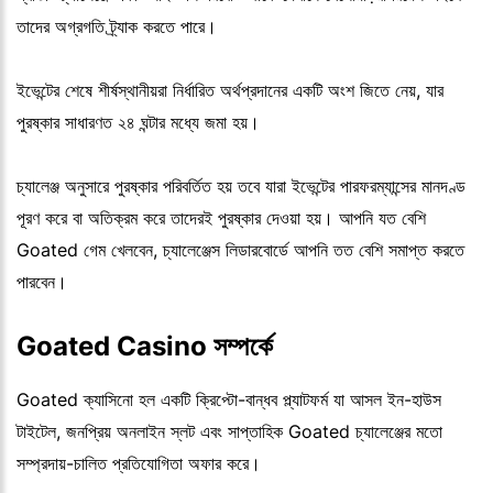
তাদের অগ্রগতি ট্র্যাক করতে পারে।
ইভেন্টের শেষে শীর্ষস্থানীয়রা নির্ধারিত অর্থপ্রদানের একটি অংশ জিতে নেয়, যার
পুরষ্কার সাধারণত ২৪ ঘন্টার মধ্যে জমা হয়।
চ্যালেঞ্জ অনুসারে পুরষ্কার পরিবর্তিত হয় তবে যারা ইভেন্টের পারফরম্যান্সের মানদণ্ড
পূরণ করে বা অতিক্রম করে তাদেরই পুরষ্কার দেওয়া হয়। আপনি যত বেশি
Goated গেম খেলবেন, চ্যালেঞ্জেস লিডারবোর্ডে আপনি তত বেশি সমাপ্ত করতে
পারবেন।
Goated Casino সম্পর্কে
Goated ক্যাসিনো হল একটি ক্রিপ্টো-বান্ধব প্ল্যাটফর্ম যা আসল ইন-হাউস
টাইটেল, জনপ্রিয় অনলাইন স্লট এবং সাপ্তাহিক Goated চ্যালেঞ্জের মতো
সম্প্রদায়-চালিত প্রতিযোগিতা অফার করে।