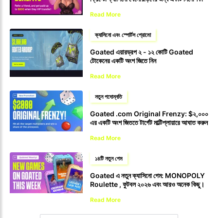
Read More
ক্যাসিনো এবং স্পোর্টস প্রোমো
Goated এয়ারড্রপ ২ - ১২ কোটি Goated
টোকেনের একটি অংশ জিতে নিন
Read More
নতুন পদোন্নতি
Goated .com Original Frenzy: $২,০০০
এর একটি অংশ জিততে টার্গেট মাল্টিপ্লায়ারে আঘাত করুন
Read More
১৪টি নতুন গেম
Goated এ নতুন ক্যাসিনো গেম: MONOPOLY
Roulette , ফুটবল ২০২৬ এবং আরও অনেক কিছু।
Read More