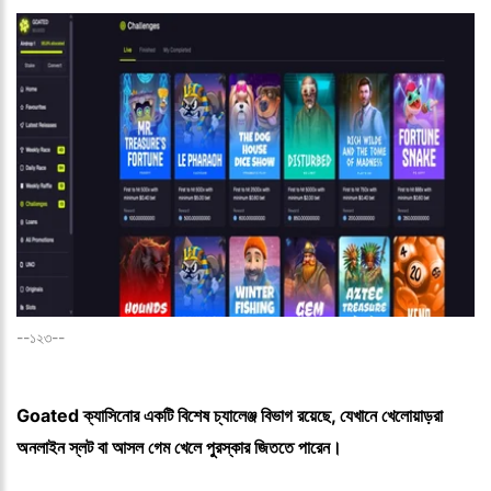
--১২৩--
Goated ক্যাসিনোর একটি বিশেষ চ্যালেঞ্জ বিভাগ রয়েছে, যেখানে খেলোয়াড়রা
অনলাইন স্লট বা আসল গেম খেলে পুরস্কার জিততে পারেন।