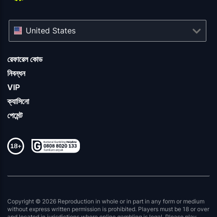
United States
রেফারেল কোড
নিবন্ধন
VIP
ক্যাসিনো
পেমেন্ট
Copyright © 2026 Reproduction in whole or in part in any form or medium
without express written permission is prohibited. Players must be 18 or over
and located in jurisdictions where online gambling is legal. Please play