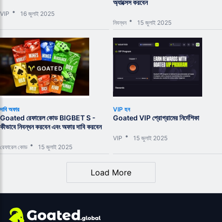
অ্যাক্সেস করবেন
VIP
16 জুলাই 2025
নিবন্ধন
15 জুলাই 2025
দাবি অফার
VIP হন
Goated রেফারেল কোড BIGBET S -
Goated VIP প্রোগ্রামের নির্দেশিকা
কীভাবে নিবন্ধন করবেন এবং অফার দাবি করবেন
VIP
15 জুলাই 2025
রেফারেল কোড
15 জুলাই 2025
Load More