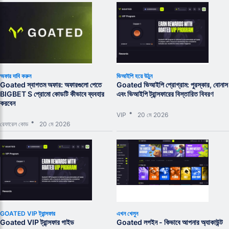
অফার দাবি করুন
ভিআইপি হয়ে উঠুন
Goated স্বাগতম অফার: অফারগুলো পেতে
Goated ভিআইপি প্রোগ্রাম: পুরস্কার, বোনাস
BIGBET S প্রোমো কোডটি কীভাবে ব্যবহার
এবং ভিআইপি ট্রান্সফারের বিস্তারিত বিবরণ
করবেন
VIP
20 মে 2026
রেফারেল কোড
20 মে 2026
GOATED VIP ট্রান্সফার
এখন খেলুন
Goated VIP ট্রান্সফার গাইড
Goated লগইন - কিভাবে আপনার অ্যাকাউন্ট