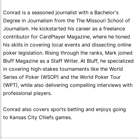
Conrad is a seasoned journalist with a Bachelor's
Degree in Journalism from the The Missouri School of
Journalism. He kickstarted his career as a freelance
contributor for CardPlayer Magazine, where he honed
his skills in covering local events and dissecting online
poker legislation. Rising through the ranks, Mark joined
Bluff Magazine as a Staff Writer. At Bluff, he specialized
in covering high-stakes tournaments like the World
Series of Poker (WSOP) and the World Poker Tour
(WPT), while also delivering compelling interviews with
professional players.
Conrad also covers sports betting and enjoys going
to Kansas City Chiefs games.