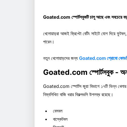
Goated.com স্পোর্টসবুকটি চালু আছে এবং সবচেয়ে বড়
খেলোয়াড়রা আজই ক্রিপ্টো বেটিং সাইটে যোগ দিয়ে ফুট
পারেন।
নতুন খেলোয়াড়দের জন্য
Goated.com প্রোমো কোডট
Goated.com স্পোর্টসবুক - অনলা
Goated.com স্পোর্টস জুয়া বিভাগে ১৭টি ভিন্ন খেলার জ
নিম্নলিখিত বাজি ধরার বিকল্পগুলি উপলব্ধ রয়েছে।
বেসবল
বাস্কেটবল