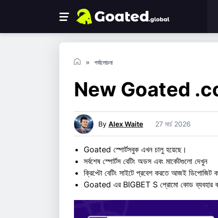
পর্যালোচনা
New Goated .com স
By
Alex Waite
27 মার্চ 2026
Goated স্পোর্টসবুক এখন চালু হয়েছে।
সর্বশেষ স্পোর্টস বেটিং অডস এবং মার্কেটগুলো দেখুন
ক্রিপ্টো বেটিং সাইটে প্রবেশ করতে আজই ডিপোজিট 
Goated এর BIGBET S প্রোমো কোড ব্যবহার 