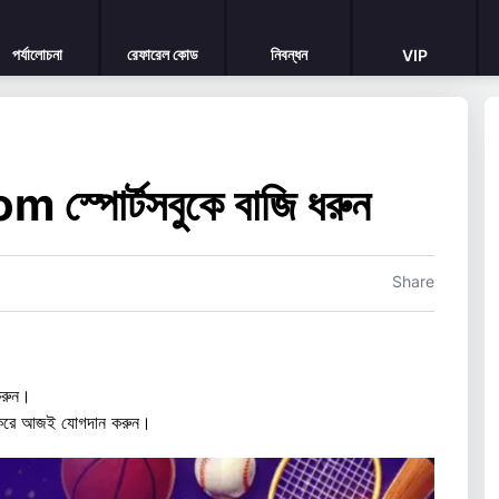
পর্যালোচনা
রেফারেল কোড
নিবন্ধন
VIP
্পোর্টসবুকে বাজি ধরুন
Share
করুন।
করে আজই যোগদান করুন।