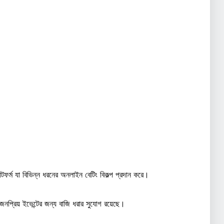
র্ম যা বিভিন্ন ধরনের অনলাইন বেটিং বিকল্প প্রদান করে।
 জনপ্রিয় ইভেন্টের জন্য বাজি ধরার সুযোগ রয়েছে।