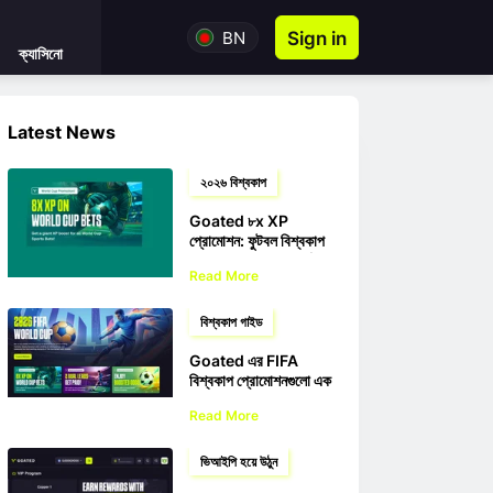
BN
Sign in
ক্যাসিনো
Latest News
২০২৬ বিশ্বকাপ
Goated ৮x XP
প্রোমোশন: ফুটবল বিশ্বকাপ
বেটে অতিরিক্ত XP অর্জন
Read More
করুন
বিশ্বকাপ গাইড
Goated এর FIFA
বিশ্বকাপ প্রোমোশনগুলো এক
নজরে
Read More
ভিআইপি হয়ে উঠুন