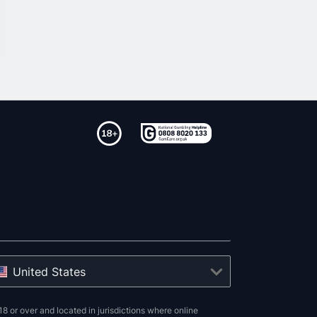
United States
8 or over and located in jurisdictions where online