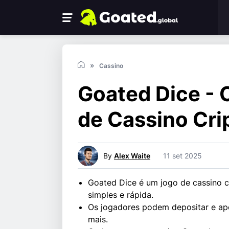
Cassino
Goated Dice - 
de Cassino Cri
By
Alex Waite
11 set 2025
Goated Dice é um jogo de cassino cr
simples e rápida.
Os jogadores podem depositar e apo
mais.