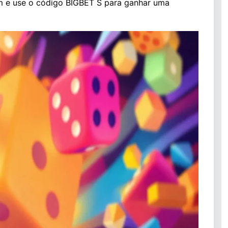
m e use o código BIGBET S para ganhar uma