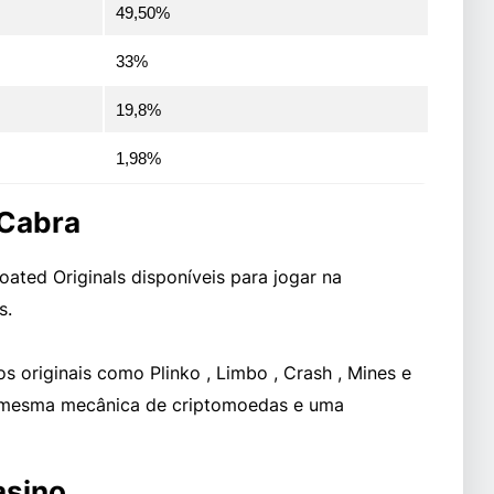
49,50%
33%
19,8%
1,98%
 Cabra
ated Originals disponíveis para jogar na
s.
 originais como Plinko , Limbo , Crash , Mines e
 mesma mecânica de criptomoedas e uma
asino