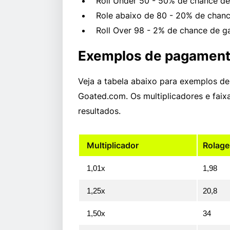
Roll Under 50 - 50% de chance de
Role abaixo de 80 - 20% de chan
Roll Over 98 - 2% de chance de g
Exemplos de pagament
Veja a tabela abaixo para exemplos d
Goated.com. Os multiplicadores e fa
resultados.
Multiplicador
Rolag
1,01x
1,98
1,25x
20,8
1,50x
34