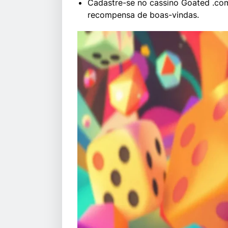
Cadastre-se no cassino Goated .co
recompensa de boas-vindas.