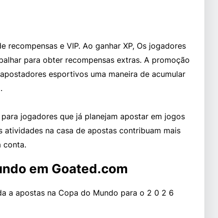
de recompensas e VIP. Ao ganhar XP, Os jogadores
abalhar para obter recompensas extras. A promoção
apostadores esportivos uma maneira de acumular
.
il para jogadores que já planejam apostar em jogos
 atividades na casa de apostas contribuam mais
 conta.
undo em Goated.com
a a apostas na Copa do Mundo para o 2 0 2 6