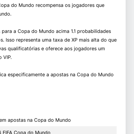
Copa do Mundo recompensa os jogadores que
undo.
s para a Copa do Mundo acima 1.1 probabilidades
. Isso representa uma taxa de XP mais alta do que
vas qualificatórias e oferece aos jogadores um
 VIP.
plica especificamente a apostas na Copa do Mundo
 em apostas na Copa do Mundo
6 FIFA Copa do Mundo