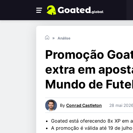
Análise
Promoção Goat
extra em apost
Mundo de Fute
By
Conrad Castleton
28 mai 202
Goated está oferecendo 8x XP em a
A promoção é válida até 19 de julho