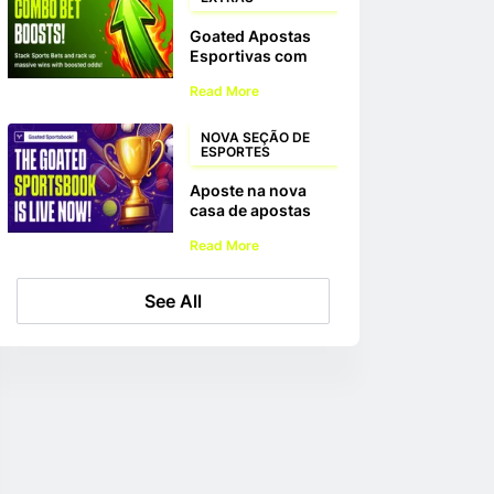
Goated Apostas
Esportivas com
Aumento de Odds -
Read More
Aposte e Ganhe
Odds Aumentadas
em 1,5x
NOVA SEÇÃO DE
ESPORTES
Aposte na nova
casa de apostas
esportivas Goated .
Read More
See All