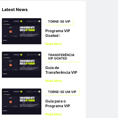
Latest News
TORNE-SE VIP
Programa VIP
Goated :
Recompensas,
Read More
bônus e
transferência VIP
explicados
TRANSFERÊNCIA
VIP GOATED
Guia de
Transferência VIP
Goated
Read More
TORNE-SE UM VIP
Guia para o
Programa VIP
Goated
Read More