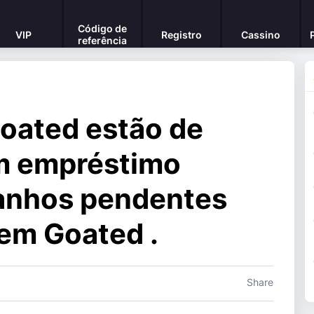
Código de
VIP
Registro
Cassino
referência
oated estão de
um empréstimo
anhos pendentes
em Goated .
Share
6