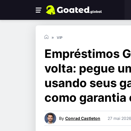
VIP
Empréstimos G
volta: pegue 
usando seus g
como garantia 
By
Conrad Castleton
27 mai 202