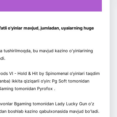
fatli o'yinlar mavjud, jumladan, uyalarning huge
a tushirilmoqda, bu mavjud kazino o'yinlarining
di.
ods VI - Hold & Hit by Spinomenal o‘yinlari taqdim
anba) ikkita qiziqarli o‘yin: Pg Soft tomonidan
Gaming tomonidan Pyrofox .
 unvonlar Bgaming tomonidan Lady Lucky Gun o'z
nidan boshlab kazino qabulxonasida mavjud bo'ladi.