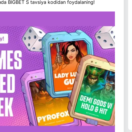
shda BIGBET S tavsiya kodidan foydalaning!