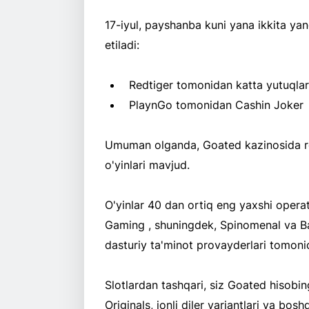
17-iyul, payshanba kuni yana ikkita yan
etiladi:
Redtiger tomonidan katta yutuqlar
PlaynGo tomonidan Cashin Joker
Umuman olganda, Goated kazinosida ro'
o'yinlari mavjud.
O'yinlar 40 dan ortiq eng yaxshi oper
Gaming , shuningdek, Spinomenal va Ba
dasturiy ta'minot provayderlari tomoni
Slotlardan tashqari, siz Goated hisobin
Originals, jonli diler variantlari va bosh