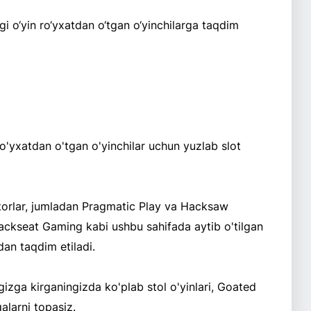
gi o‘yin ro‘yxatdan o‘tgan o‘yinchilarga taqdim
yxatdan o'tgan o'yinchilar uchun yuzlab slot
atorlar, jumladan Pragmatic Play va Hacksaw
ckseat Gaming kabi ushbu sahifada aytib o'tilgan
dan taqdim etiladi.
gizga kirganingizda ko'plab stol o'yinlari, Goated
qalarni topasiz.