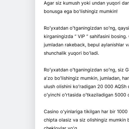
Agar siz kumush yoki undan yuqori dara
bonusga ega bo'lishingiz mumkin!
Roʻyxatdan oʻtganingizdan soʻng, qaysi
kirganingizda “ VIP ” sahifasini bosing.
jumladan rakeback, bepul aylanishlar v
shunchalik yuqori bo'ladi.
Roʻyxatdan oʻtganingizdan soʻng, siz
aʼzo boʻlishingiz mumkin, jumladan, har
ulush olishini koʻradigan 20 000 AQSh 
oʻyinchi oʻrtasida oʻtkaziladigan 5000 d
Casino o'yinlariga tikilgan har bir 100
chipta olasiz va siz olishingiz mumkin
cheklovlar yo'q.