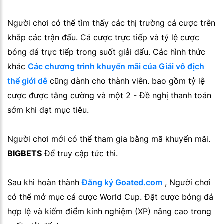
Người chơi có thể tìm thấy các thị trường cá cược trên
khắp các trận đấu. Cá cược trực tiếp và tỷ lệ cược
bóng đá trực tiếp trong suốt giải đấu. Các hình thức
khác
Các chương trình khuyến mãi của Giải vô địch
thế giới dê
cũng dành cho thành viên. bao gồm tỷ lệ
cược được tăng cường và một 2 - Đề nghị thanh toán
sớm khi đạt mục tiêu.
Người chơi mới có thể tham gia bằng mã khuyến mãi.
BIGBETS
Để truy cập tức thì.
Sau khi hoàn thành
Đăng ký Goated.com
, Người chơi
có thể mở mục cá cược World Cup. Đặt cược bóng đá
hợp lệ và kiếm điểm kinh nghiệm (XP) nâng cao trong