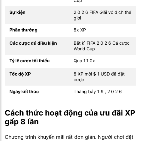
Cup
Sự kiện
2 0 2 6 FIFA Giải vô địch thế
giới
Phần thưởng
8x XP
Các cược đủ điều kiện
Bất kì FIFA 2 0 2 6 Cá cược
World Cup
Tỷ lệ cược tối thiểu
Qua 1.1 0x
Tốc độ XP
8 XP mỗi $ 1 USD đã đặt
cược
Ngày kết thúc
Tháng bảy 1 9 , 2 0 2 6
Cách thức hoạt động của ưu đãi XP
gấp 8 lần
Chương trình khuyến mãi rất đơn giản. Người chơi đặt