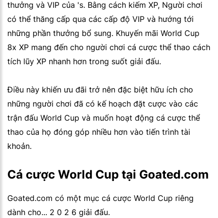
thưởng và VIP của 's. Bằng cách kiếm XP, Người chơi
có thể thăng cấp qua các cấp độ VIP và hướng tới
những phần thưởng bổ sung. Khuyến mãi World Cup
8x XP mang đến cho người chơi cá cược thể thao cách
tích lũy XP nhanh hơn trong suốt giải đấu.
Điều này khiến ưu đãi trở nên đặc biệt hữu ích cho
những người chơi đã có kế hoạch đặt cược vào các
trận đấu World Cup và muốn hoạt động cá cược thể
thao của họ đóng góp nhiều hơn vào tiến trình tài
khoản.
Cá cược World Cup tại Goated.com
Goated.com có một mục cá cược World Cup riêng
dành cho... 2 0 2 6 giải đấu.