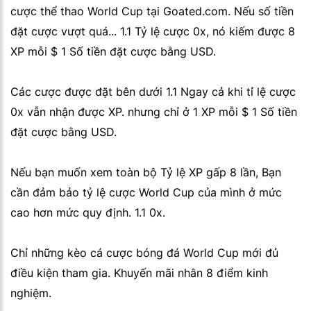
cược thể thao World Cup tại Goated.com. Nếu số tiền
đặt cược vượt quá... 1.1 Tỷ lệ cược 0x, nó kiếm được 8
XP mỗi $ 1 Số tiền đặt cược bằng USD.
Các cược được đặt bên dưới 1.1 Ngay cả khi tỉ lệ cược
0x vẫn nhận được XP. nhưng chỉ ở 1 XP mỗi $ 1 Số tiền
đặt cược bằng USD.
Nếu bạn muốn xem toàn bộ Tỷ lệ XP gấp 8 lần, Bạn
cần đảm bảo tỷ lệ cược World Cup của mình ở mức
cao hơn mức quy định. 1.1 0x.
Chỉ những kèo cá cược bóng đá World Cup mới đủ
điều kiện tham gia. Khuyến mãi nhân 8 điểm kinh
nghiệm.